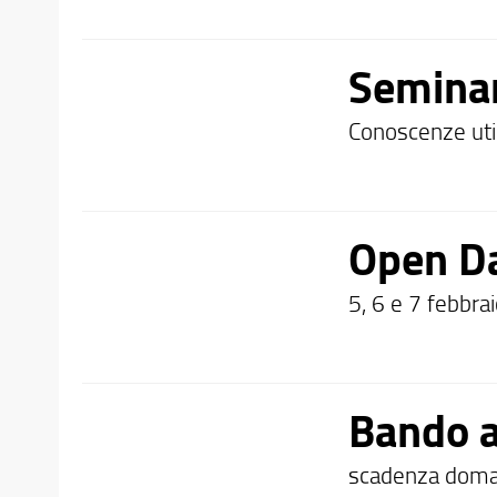
Semina
Conoscenze util
Open Da
5, 6 e 7 febbra
Bando a
scadenza dom