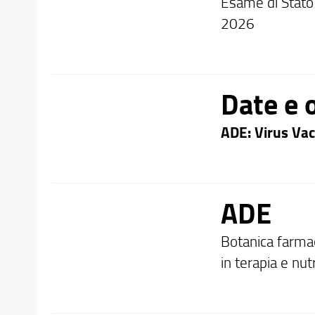
Esame di Stato 
2026
Date e o
ADE: Virus Vac
ADE
Botanica farmace
in terapia e nu