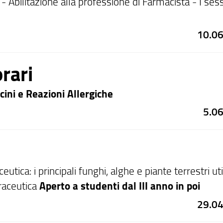
- Abilitazione alla professione di Farmacista - I ses
10.0
rari
cini e Reazioni Allergiche
5.0
utica: i principali funghi, alghe e piante terrestri uti
traceutica
Aperto a studenti dal III anno in poi
29.0