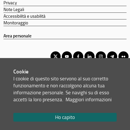
Privacy
Note Legali
Accessibilità e usabilità
Monitoraggio
Area personale
Cookie
Corso di Laurea Magistrale a Ciclo Unico in Farmacia
I cookie di questo sito servono al suo corretto
© Copyright 2012-2026 Università degli Studi di Firenze UNIFI
funzionamento e non raccolgono alcuna tua
P.IVA/Cod.Fis 01279680480
informazione personale. Se navighi su di esso
accetti la loro presenza.
Maggiori informazioni
Largo Brambilla, 3 - 50134 Firenze (FI)
Tel: +39 055 2751941 - 2751944
Email:
scuola(AT)sc-saluteumana.unifi.it
Ho capito
Redazione Web