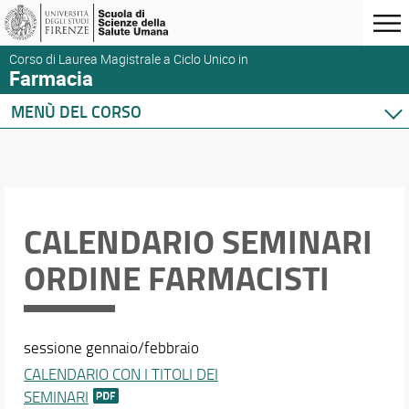
Corso di Laurea Magistrale a Ciclo Unico in
Farmacia
MENÙ DEL CORSO
Home
Corso di studio
Didattica
Orario e calendari
CALENDARIO SEMINARI
ORDINE FARMACISTI
sessione gennaio/febbraio
CALENDARIO CON I TITOLI DEI
SEMINARI