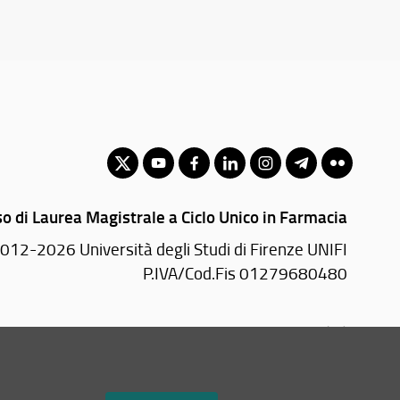
o di Laurea Magistrale a Ciclo Unico in Farmacia
012-2026 Università degli Studi di Firenze UNIFI
P.IVA/Cod.Fis 01279680480
Largo Brambilla, 3 - 50134 Firenze (FI)
Tel: +39 055 2751941 - 2751944
Email:
scuola(AT)sc-saluteumana.unifi.it