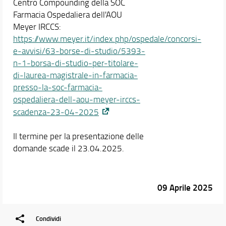
Centro Compounding della SOC
Farmacia Ospedaliera dell'AOU
Meyer IRCCS:
https://www.meyer.it/index.php/ospedale/concorsi-
e-avvisi/63-borse-di-studio/5393-
n-1-borsa-di-studio-per-titolare-
di-laurea-magistrale-in-farmacia-
presso-la-soc-farmacia-
ospedaliera-dell-aou-meyer-irccs-
scadenza-23-04-2025
Il termine per la presentazione delle
domande scade il 23.04.2025.
09 Aprile 2025
Condividi