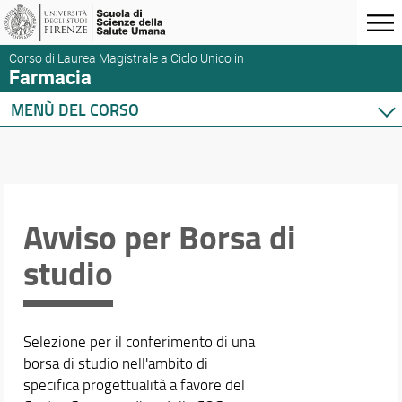
Corso di Laurea Magistrale a Ciclo Unico in
Farmacia
MENÙ DEL CORSO
Home
Corso di studio
Didattica
Orario e calendari
Avviso per Borsa di
studio
Selezione per il conferimento di una
borsa di studio nell'ambito di
specifica progettualità a favore del