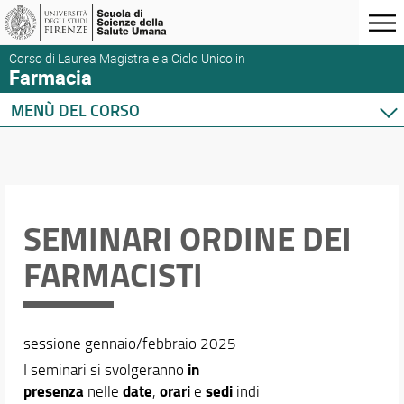
Corso di Laurea Magistrale a Ciclo Unico in
Farmacia
MENÙ DEL CORSO
Home
Corso di studio
Didattica
Orario e calendari
SEMINARI ORDINE DEI
FARMACISTI
sessione gennaio/febbraio 2025
in
I seminari si svolgeranno
presenza
date
orari
sedi
nelle
,
e
indi