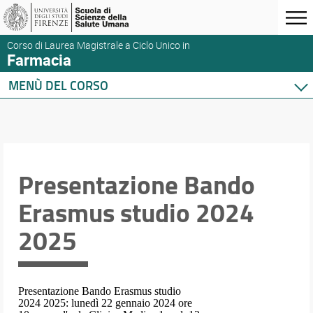
Corso di Laurea Magistrale a Ciclo Unico in
Farmacia
MENÙ DEL CORSO
Home
Corso di studio
Didattica
Orario e calendari
Presentazione Bando
Erasmus studio 2024
2025
Presentazione Bando Erasmus studio
2024 2025: lunedì 22 gennaio 2024 ore