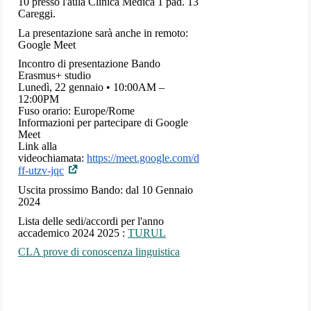
10 presso l'aula Clinica Medica 1 pad. 13
Careggi.
La presentazione sarà anche in remoto:
Google Meet
Incontro di presentazione Bando
Erasmus+ studio
Lunedì, 22 gennaio • 10:00AM –
12:00PM
Fuso orario: Europe/Rome
Informazioni per partecipare di Google
Meet
Link alla
videochiamata:
https://meet.google.com/d
ff-utzv-jqc
Uscita prossimo Bando: dal 10 Gennaio
2024
Lista delle sedi/accordi per l'anno
accademico 2024 2025 :
TURUL
CLA prove di conoscenza linguistica