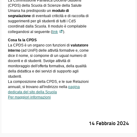
La Commissione Paritetica Docenti-Studenti
(CPDS) della Scuola di Scienze della Salute
Umana ha predisposto un
modulo di
segnalazione
di eventuali criticità e di raccolta di
suggerimenti per gli studenti di tutti i CdS
coordinati dalla Scuola. Il modulo è compilabile
collegandosi al seguente (
link
).
Cosa fa la CPDS
La CPDS è un organo con funzioni di
valutatore
interno
(ad UniFI) delle attività formative e, come
dice il nome, si compone di un ugual numero di
docenti e di studenti. Svolge attività di
monitoraggio dell'offerta formativa, della qualità
della didattica e dei servizi di supporto agli
studenti.
La composizione della CPDS, e le sue Relazioni
annuali, si trovano all'indirizzo nella
pagina
dedicata del sito della Scuola
Per maggiori informazioni
14 Febbraio 2024