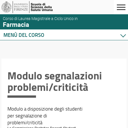
Corso di Laurea Magistrale a Ciclo Unico in
Farmacia
MENÙ DEL CORSO
Home
Corso di studio
Didattica
Orario e calendari
Modulo segnalazioni
problemi/criticità
Modulo a disposizione degli studenti
per segnalazione di
problemi/criticità