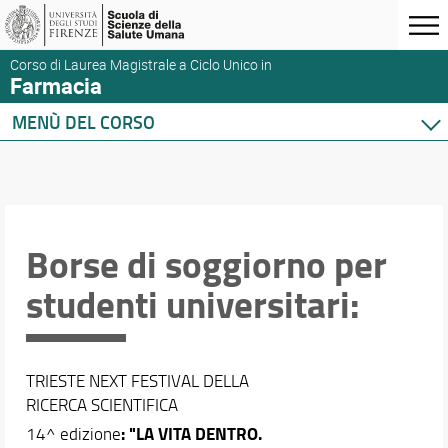
Corso di Laurea Magistrale a Ciclo Unico in
Farmacia
MENÙ DEL CORSO
Home
Corso di studio
Didattica
Orario e calendari
Borse di soggiorno per
studenti universitari:
TRIESTE NEXT FESTIVAL DELLA
RICERCA SCIENTIFICA
: "
LA VITA DENTRO.
14^ edizione