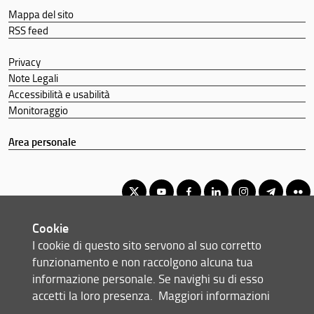
Mappa del sito
RSS feed
Privacy
Note Legali
Accessibilità e usabilità
Monitoraggio
Area personale
Cookie
Corso di Laurea Magistrale a Ciclo Unico in Farmacia
I cookie di questo sito servono al suo corretto
© Copyright 2012-2026 Università degli Studi di Firenze UNIFI
funzionamento e non raccolgono alcuna tua
P.IVA/Cod.Fis 01279680480
informazione personale. Se navighi su di esso
accetti la loro presenza.
Maggiori informazioni
Largo Brambilla, 3 - 50134 Firenze (FI)