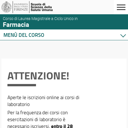
Corso di Laurea Magistrale a Ciclo Unico in
Farmacia
MENÙ DEL CORSO
Home
Corso di studio
Didattica
Orario e calendari
ATTENZIONE!
Aperte le iscrizioni online ai corsi di
laboratorio
Per la frequenza dei corsi con
esercitazioni di laboratorio è
entro il 28
necessario iscriversi,