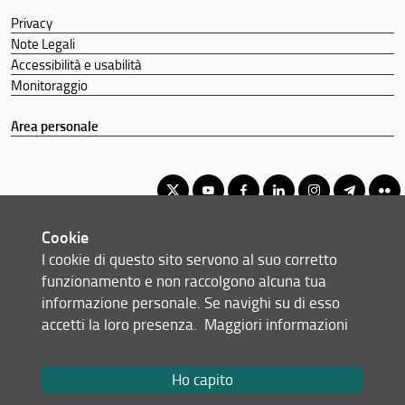
Privacy
Note Legali
Accessibilità e usabilità
Monitoraggio
Area personale
Cookie
Corso di Laurea Magistrale a Ciclo Unico in Farmacia
I cookie di questo sito servono al suo corretto
© Copyright 2012-2026 Università degli Studi di Firenze UNIFI
funzionamento e non raccolgono alcuna tua
P.IVA/Cod.Fis 01279680480
informazione personale. Se navighi su di esso
accetti la loro presenza.
Maggiori informazioni
Largo Brambilla, 3 - 50134 Firenze (FI)
Tel: +39 055 2751941 - 2751944
Email:
scuola(AT)sc-saluteumana.unifi.it
Ho capito
Redazione Web