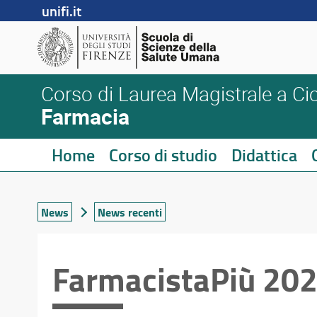
unifi.it
Corso di Laurea Magistrale a Cic
Farmacia
Home
Corso di studio
Didattica
News
News recenti
FarmacistaPiù 202